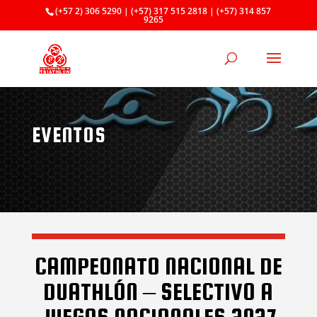
(+57 2) 306 5290 | (+57) 317 515 2818 | (+57) 314 857
9265
EVENTOS
CAMPEONATO NACIONAL DE
DUATHLÓN – SELECTIVO A