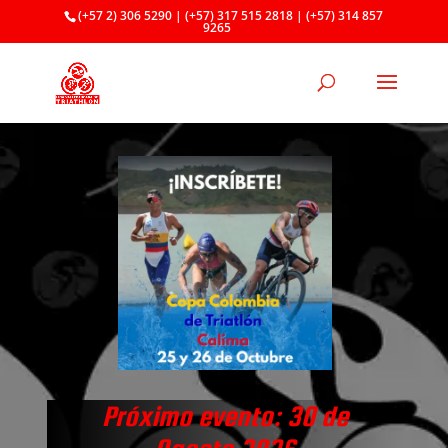
(+57 2) 306 5290 | (+57) 317 515 2818 | (+57) 314 857
9265
Próximo evento: 30 de