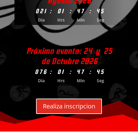
Agosto 2026
021
:
01
:
47
:
43
Día
Hrs
Min
Seg
Próximo evento: 24 y 25
de Octubre 2026
076
:
01
:
47
:
43
Día
Hrs
Min
Seg
Realiza inscripcion