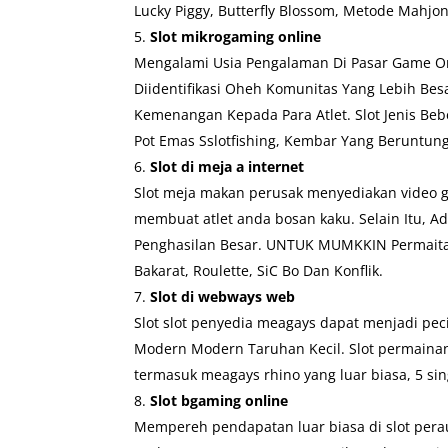
Lucky Piggy, Butterfly Blossom, Metode Mahjon
Slot mikrogaming online
Mengalami Usia Pengalaman Di Pasar Game On
Diidentifikasi Oheh Komunitas Yang Lebih B
Kemenangan Kepada Para Atlet. Slot Jenis Beb
Pot Emas Sslotfishing, Kembar Yang Beruntung
Slot di meja a internet
Slot meja makan perusak menyediakan video gam
membuat atlet anda bosan kaku. Selain Itu, A
Penghasilan Besar. UNTUK MUMKKIN Permaita
Bakarat, Roulette, SiC Bo Dan Konflik.
Slot di webways web
Slot slot penyedia meagays dapat menjadi pec
Modern Modern Taruhan Kecil. Slot permainan
termasuk meagays rhino yang luar biasa, 5 s
Slot bgaming online
Mempereh pendapatan luar biasa di slot pe