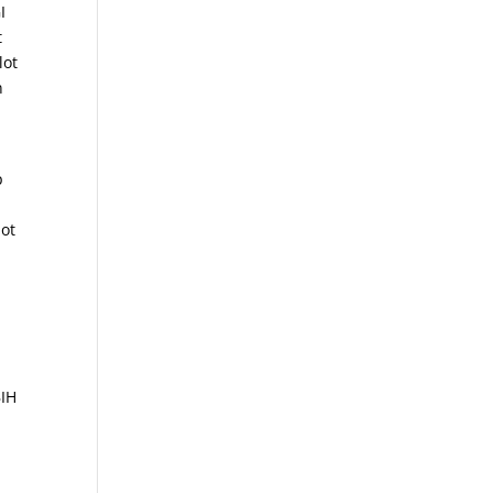
I
t
lot
n
p
lot
BIH