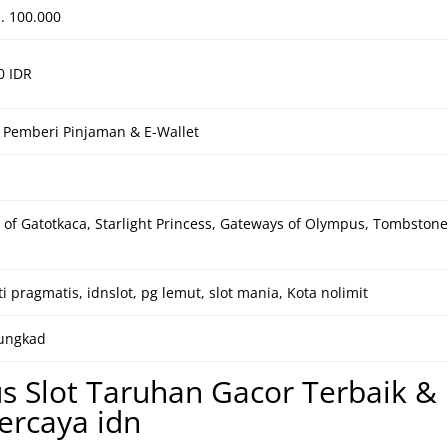
. 100.000
0 IDR
 Pemberi Pinjaman & E-Wallet
of Gatotkaca, Starlight Princess, Gateways of Olympus, Tombstone
 pragmatis, idnslot, pg lemut, slot mania, Kota nolimit
rungkad
itus Slot Taruhan Gacor Terbaik &
percaya idn