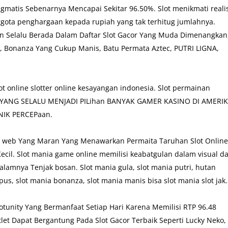
ragmatis Sebenarnya Mencapai Sekitar 96.50%. Slot menikmati realis
gota penghargaan kepada rupiah yang tak terhitug jumlahnya.
an Selalu Berada Dalam Daftar Slot Gacor Yang Muda Dimenangkan
, Bonanza Yang Cukup Manis, Batu Permata Aztec, PUTRI LIGNA,
slot online slotter online kesayangan indonesia. Slot permainan
 YANG SELALU MENJADI PILihan BANYAK GAMER KASINO DI AMERIK
NIK PERCEPaan.
lot web Yang Maran Yang Menawarkan Permaita Taruhan Slot Onlin
Kecil. Slot mania game online memilisi keabatgulan dalam visual d
dalamnya Tenjak bosan. Slot mania gula, slot mania putri, hutan
pus, slot mania bonanza, slot mania manis bisa slot mania slot jak.
unity Yang Bermanfaat Setiap Hari Karena Memilisi RTP 96.48
Atlet Dapat Bergantung Pada Slot Gacor Terbaik Seperti Lucky Neko,