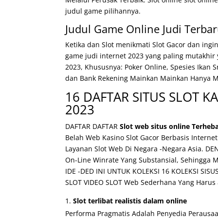
judul game pilihannya.
Judul Game Online Judi Terba
Ketika dan Slot menikmati Slot Gacor dan in
game judi internet 2023 yang paling mutakhir
2023, Khususnya: Poker Online, Spesies Ikan S
dan Bank Rekening Mainkan Mainkan Hanya 
16 DAFTAR SITUS SLOT KA
2023
DAFTAR DAFTAR
Slot web situs online Terheb
Belah Web Kasino Slot Gacor Berbasis Interne
Layanan Slot Web Di Negara -Negara Asia. D
On-Line Winrate Yang Substansial, Sehing
IDE -DED INI UNTUK KOLEKSI 16 KOLEKSI SIS
SLOT VIDEO SLOT Web Sederhana Yang Harus
Slot terlibat realistis dalam online
Performa Pragmatis Adalah Penyedia Perausaa