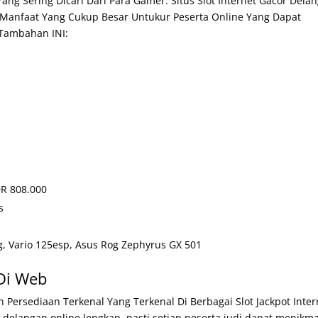
Yang Sering Dicari Dari Para Gamer. Situs Slot Internet Gacor Dela
anfaat Yang Cukup Besar Untukur Peserta Online Yang Dapat
Tambahan INI:
DR 808.000
s
, Vario 125esp, Asus Rog Zephyrus GX 501
Di Web
Persediaan Terkenal Yang Terkenal Di Berbagai Slot Jackpot Inter
ne delangan online lengkap, pasti setiap peserta judi dapat menikma