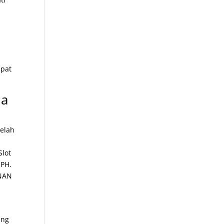
apat
ia
Delah
Slot
MPH.
INAN
ang