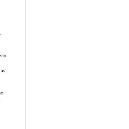
,
 kan
nus
ne
b