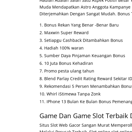
Hadiah Adalah Salah Satu Aspek Positif Besar 
Muda Mendapatkan Astro Anggota Kampanye M
Diterjemahkan Dengan Sangat Mudah. Bonus 
Bonus Rekan Yang Benar -Benar Baru
Maxwin Super Reward
Setiapgu Cashback Ditambahkan Bonus
Hadiah 100% waran
Sumber Daya Pinjaman Keuangan Bonus
10 Juta Bonus Kehadiran
Promo pesta ulang tahun
Blend Parlay Credit Rating Reward Sekitar I
Rekomendasi 5 Persen Menambahkan Bonu
Whirl iStimewa Tanpa Zonk
IPhone 13 Bulan Ke Bulan Bonus Pemenang
Game Dan Game Slot Terbaik 
Situs Slot Web Gacor Sangan Murat Memperolh 
Melalui Perusak Terbaik. Slot online slot onli