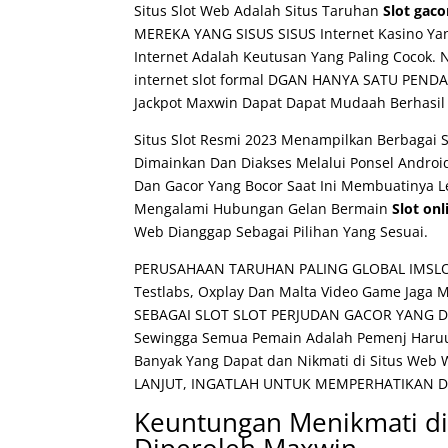
Situs Slot Web Adalah Situs Taruhan
Slot gaco
MEREKA YANG SISUS SISUS Internet Kasino Yan
Internet Adalah Keutusan Yang Paling Cocok. Ni
internet slot formal DGAN HANYA SATU PENDAF
Jackpot Maxwin Dapat Dapat Mudaah Berhasil D
Situs Slot Resmi 2023 Menampilkan Berbagai S
Dimainkan Dan Diakses Melalui Ponsel Android
Dan Gacor Yang Bocor Saat Ini Membuatinya L
Mengalami Hubungan Gelan Bermain
Slot onl
Web Dianggap Sebagai Pilihan Yang Sesuai.
PERUSAHAAN TARUHAN PALING GLOBAL IMSLOTA
Testlabs, Oxplay Dan Malta Video Game Jag
SEBAGAI SLOT SLOT PERJUDAN GACOR YANG DAP
Sewingga Semua Pemain Adalah Pemenj Haruu
Banyak Yang Dapat dan Nikmati di Situs Web
LANJUT, INGATLAH UNTUK MEMPERHATIKAN DI
Keuntungan Menikmati di