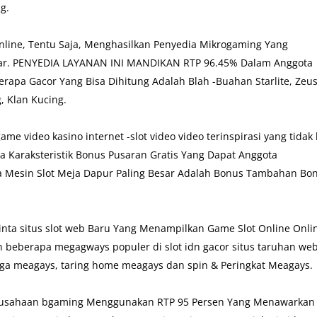
g.
line, Tentu Saja, Menghasilkan Penyedia Mikrogaming Yang
esar. PENYEDIA LAYANAN INI MANDIKAN RTP 96.45% Dalam Anggota
erapa Gacor Yang Bisa Dihitung Adalah Blah -Buahan Starlite, Zeus
, Klan Kucing.
e video kasino internet -slot video video terinspirasi yang tidak
da Karaksteristik Bonus Pusaran Gratis Yang Dapat Anggota
 Mesin Slot Meja Dapur Paling Besar Adalah Bonus Tambahan Bo
inta situs slot web Baru Yang Menampilkan Game Slot Online Onli
 beberapa megagways populer di slot idn gacor situs taruhan we
inga meagays, taring home meagays dan spin & Peringkat Meagays.
rausahaan bgaming Menggunakan RTP 95 Persen Yang Menawarkan