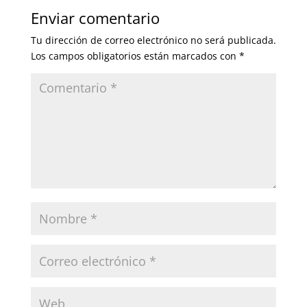
Enviar comentario
Tu dirección de correo electrónico no será publicada.
Los campos obligatorios están marcados con
*